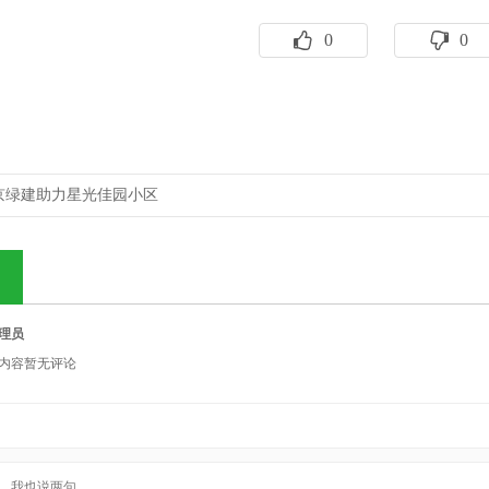
0
0
京绿建助力星光佳园小区
理员
内容暂无评论